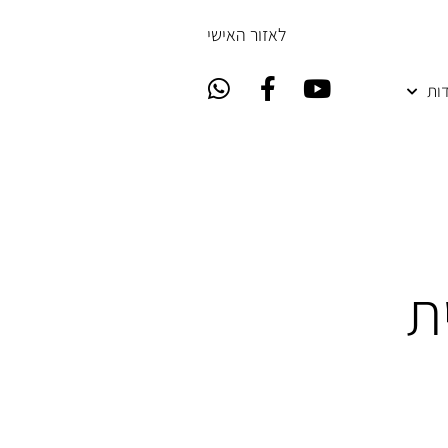
ל
אזור האישי
ות
ת