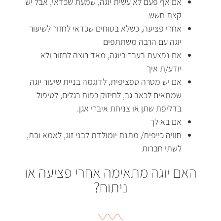
אם אף פעם לא עשית יוגה
,
שמעת שכדאי
,
אבל יש
קצת חשש
.
אחרי פציעה
,
כשלא בטוחים שכדאי לחזור לשיעור
יוגה עם הרבה משתתפים
אם נפצעת בעבר ביוגה
,
מאד רוצה לחזור ולא
יודע
/
ת איך
אם יש מטרה ספציפית
,
לדוגמה בניית שיעור יוגה
שמתאים לכאב גב
,
לחיזוק כפות רגלים
,
לטיפול
בדליפת שתן או צניחת איברי אגן
.
אם
בא
לך
חוויה כייפית
/
מתנת יומולדת לבני זוג
,
לאמא ובת
,
לשתי חברות
האם יוגה מתאימה אחרי פציעה או
ניתוח?