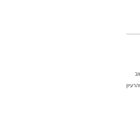
וב
רעיון