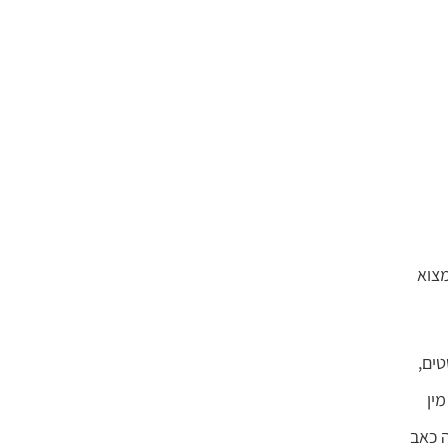
צוא
ו מקיימות יחסים בכל זאת (ועל הסיבות כך אפשר לדבר בעוד 20 פוסטים,
ין
ה כאב