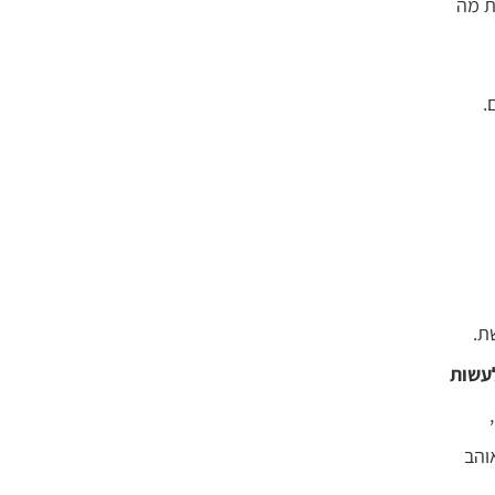
ת מה
.
ת.
עשות
והב