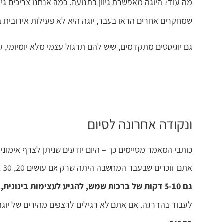
מה עוד? היוגה מאפשרת גיוון בתנועה. כמה אנחנו צריכים גי
שמחקרים אחרים הראו בעבר, יוגה היא לא פעילות אירובית ב
גם יוגיסטים מתקדמים, שיש להם תרגול עצמי מלא יומיומי, עד
ונקודה אחרונה לסיום
כותבי המאמר מסיימים כך – היום יודעים שניתן לצרף אימוני
אתם זוכרים שבעבר המחשבה היתה שרק אם עושים 20, 30 או 40 דקות ברצף של אימון אירובי זה נחשב? אז לא,
גם 5-10 דקות של ברכות שמש, להגיע לעצימות בינונית, ולחזור על כך מספר פעמים במהלך היום
לעבוד בהדרגה. אם אתם לא רגילים לרצפים מהירים של יוגה