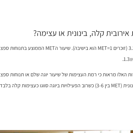
אירובית קלה, בינונית או עצימה?
שיעור הMET הממוצע לשיעור יוגה שלם היה בממוצע ±1.6 3.3 (זוכרים MET=1 הוא בישיבה). שיעור הMET הממו
ת האלו מראות כי רמת העצימות של שיעור יוגה שלם או תנוחות ספצי