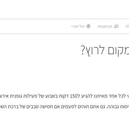
אין תגובות
יעל זעירי
קום לרוץ?
מכירים את ההמלצה של כל ארגוני הבריאות העולמיים? כדאי לכל אחד מאיתנו להגיע ל150 דקות בשבוע של פעילות גופני
ילות גופנית בעצימות גבוהה. גם אתם תוהים לפעמים אם חמישה סבבים של ברכת ה