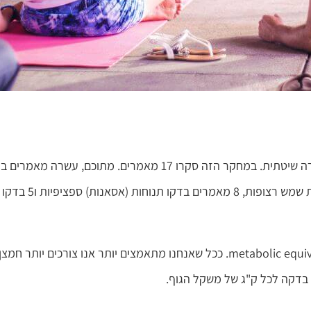
במחקר מסוג כזה, סוקרים ובודקים כמה שיותר מחקרים בצורה שיטתית. במחקר הזה סקרו 17 מאמרים. מתוכם, עשרה מ
את ההוצאה הקלורית, MET *בשיעורי יוגה שלמים, או בברכות שמש רצופות, 8 מאמרים בדקו תנוחות (אסאנות) ספציפיות ו5 בדקו
מה זה MET? מדובר ביחידת מדידה להערכת מאמץ, metabolic equivalent. ככל שאנחנו מתאמצים יותר אנו צורכים יותר חמצן