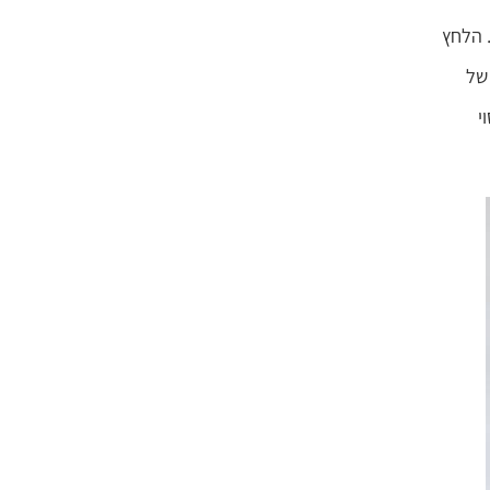
. הלחץ
של
י