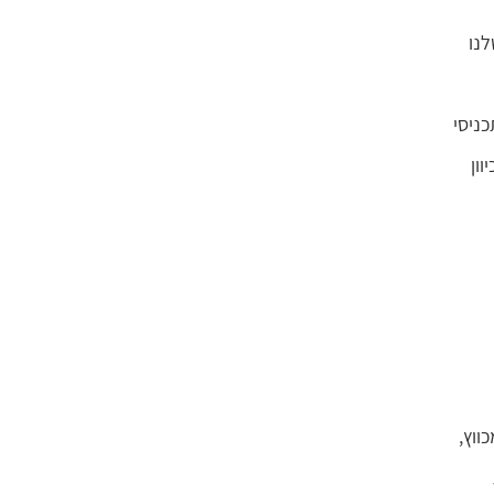
לנו
ניסי
ון
ווץ,