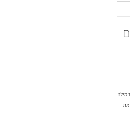
ם
המילה
 את