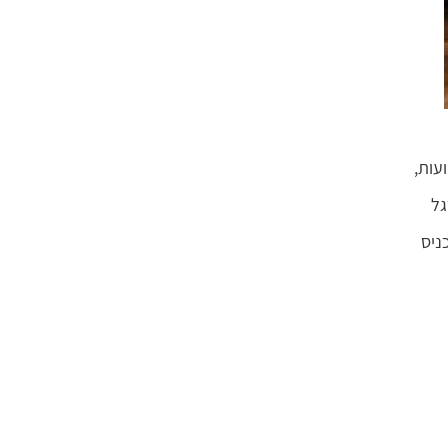
עות,
גל
ניס