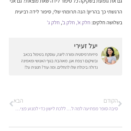
גם את גומעת בשקיקה כל סיפור לידה שאת מוצאת? גם אני
הרגשתי כך בהריון! הנה תרומתי שלי, סיפור לידה רביעית
בשלושה חלקים:
חלק א',
חלק ב'
,
חלק ג'
יעל זעירי
פיזיותרפיסטית ומורה ליוגה, עוסקת בטיפול בכאב
ובשיקום רצפת אגן. מאוהבת בגוף האנושי ומאמינה
גדולה ביכולת שלו להחלים. ומה עוד? חנונית על!
הקודם
הבא
סיבה סופר מפתיעה למה לא לותר על מתיחות בשגרת האימונים שלכם
ללכת לישון כדי למנוע פציעות, כמה פשוט ככה נכון